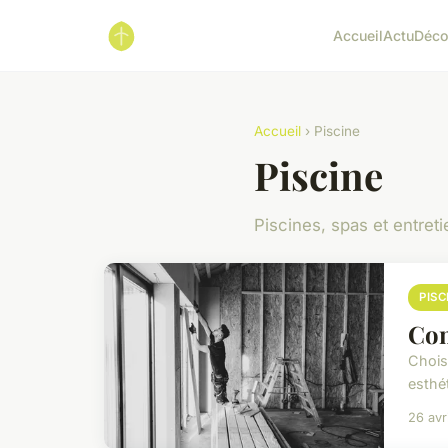
Accueil
Actu
Déc
Accueil
› Piscine
Piscine
Piscines, spas et entreti
PISC
Com
Chois
esthét
26 avr