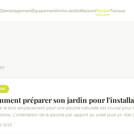
o
Déménagement
Équipement
Immo
Jardin
Maison
Piscine
Travaux
en
INE
ment préparer son jardin pour l'installa
ir le bon emplacement pour une piscine naturelle est crucial pour
isme. L'orientation de la piscine par rapport au soleil joue un rôle 
il 2025