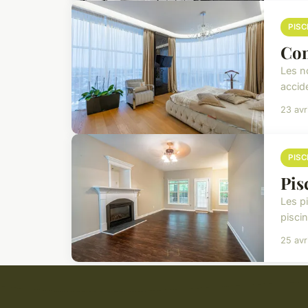
PISC
Com
Les n
accid
23 avr
PISC
Pis
Les p
piscin
25 avr