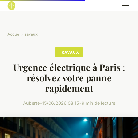
Accueil
›
Travaux
TRAVAUX
Urgence électrique à Paris :
résolvez votre panne
rapidement
Auberte
•
15/06/2026 08:15
•
9 min de lecture